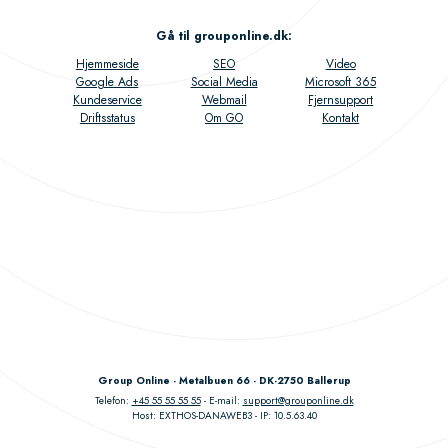
Gå til grouponline.dk
:
Hjemmeside
SEO
Video
Google Ads
Social Media
Microsoft 365
Kundeservice
Webmail
Fjernsupport
Driftsstatus
Om GO
Kontakt
Group Online - Metalbuen 66 - DK-2750 Ballerup
Telefon:
+45 55 55 55 55
E-mail:
support@grouponline.dk
Host: EXTHOS-DANAWEB3
IP: 10.5.63.40